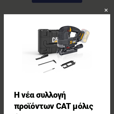
CLOS
THIS
MOD
Η νέα συλλογή
προϊόντων CAT μόλις