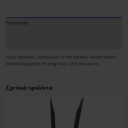
Περιγραφή
Επιπλέον πληροφορίες
Αξιολογήσεις (0)
Υλικό thickness: 20mmΥλικό of the handles: RubberΜήκος:
200mmΕφαρμογή: PruningΥλικό: SK5|Αλουμίνιο
Σχετικά προϊόντα