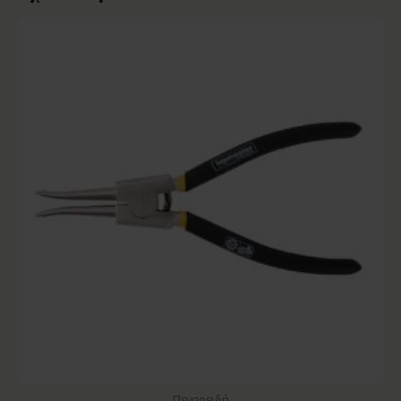
Πενσοειδή