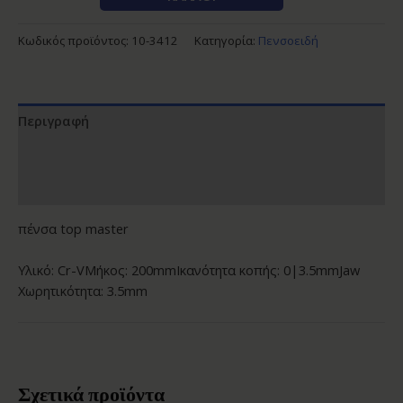
Κωδικός προϊόντος:
10-3412
Κατηγορία:
Πενσοειδή
Περιγραφή
Επιπλέον πληροφορίες
Αξιολογήσεις (0)
πένσα top master
Υλικό: Cr-VΜήκος: 200mmΙκανότητα κοπής: 0|3.5mmJaw
Χωρητικότητα: 3.5mm
Σχετικά προϊόντα