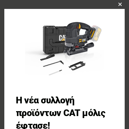
CLOS
THIS
MOD
Η νέα συλλογή
προϊόντων CAT μόλις
έφτασε!