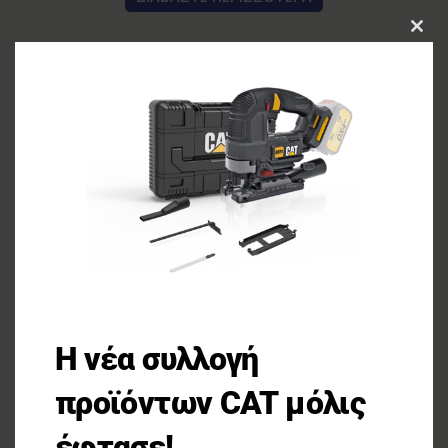
CLOS
THIS
MOD
Η νέα συλλογή
προϊόντων CAT μόλις
έφτασε!