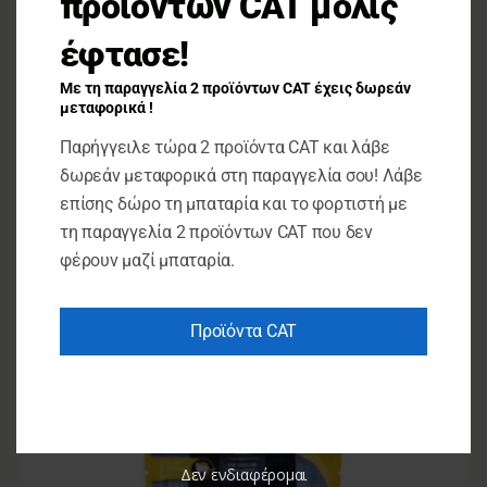
προϊόντων CAT μόλις
έφτασε!
Με τη παραγγελία 2 προϊόντων CAT έχεις δωρεάν
μεταφορικά !
Για γάτες
Παρήγγειλε τώρα 2 προϊόντα CAT και λάβε
Υγρή Τροφή Γάτας Happy Cat Βοδινό σε Σάλτσα 85gr
δωρεάν μεταφορικά στη παραγγελία σου! Λάβε
επίσης δώρο τη μπαταρία και το φορτιστή με
τη παραγγελία 2 προϊόντων CAT που δεν
€
2.00
φέρουν μαζί μπαταρία.
ΠΡΟΣΘΉΚΗ ΣΤΟ ΚΑΛΆΘΙ
Προϊόντα CAT
Δεν ενδιαφέρομαι