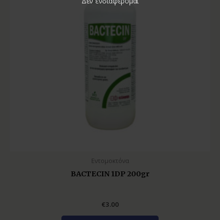
Δεν ενδιαφέρομαι
Εντομοκτόνα
BACTECIN 1DP 200gr
€
3.00