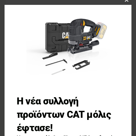
CLOS
THIS
MOD
Η νέα συλλογή
προϊόντων CAT μόλις
έφτασε!
Ούζα