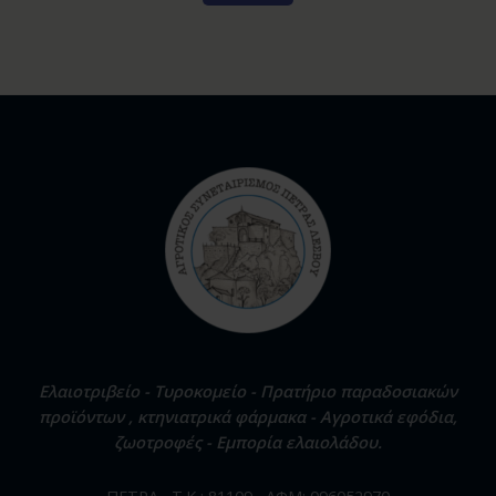
Ελαιοτριβείο - Τυροκομείο - Πρατήριο παραδοσιακών
προϊόντων , κτηνιατρικά φάρμακα - Αγροτικά εφόδια,
ζωοτροφές - Εμπορία ελαιολάδου.
ΠΕΤΡΑ , Τ.Κ : 81109 , ΑΦΜ: 096052970