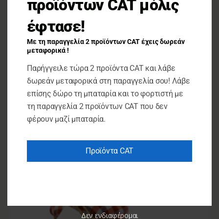
προϊόντων CAT μόλις
έφτασε!
Με τη παραγγελία 2 προϊόντων CAT έχεις δωρεάν
μεταφορικά !
Παρήγγειλε τώρα 2 προϊόντα CAT και λάβε
Μαρμελάδες
δωρεάν μεταφορικά στη παραγγελία σου! Λάβε
Μαρμελάδα Μήλο – Πορτοκάλι – Αγροτουριστικός
Συνεταιρισμός Γυναικών Μεσοτόπου Λέσβου
επίσης δώρο τη μπαταρία και το φορτιστή με
τη παραγγελία 2 προϊόντων CAT που δεν
€
3.00
–
€
4.70
φέρουν μαζί μπαταρία.
ΕΠΙΛΟΓΉ
Προϊόντα CAT
Δεν ενδιαφέρομαι