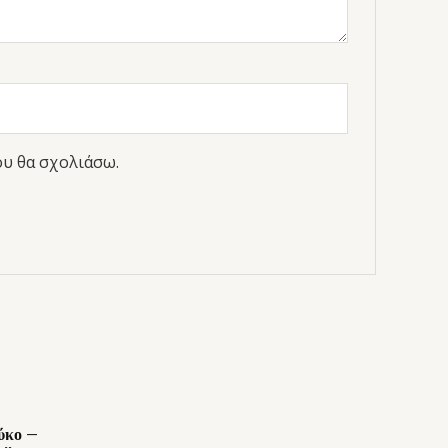
ου θα σχολιάσω.
ύκο –