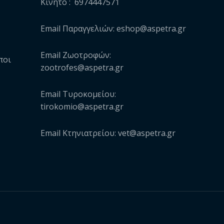
Κινητό : 6974447571
Email Παραγγελιών: eshop@aspetra.gr
Email Ζωοτροφών:
ποι
zootrofes@aspetra.gr
Email Τυροκομείου:
tirokomio@aspetra.gr
Email Κτηνιατρείου: vet@aspetra.gr