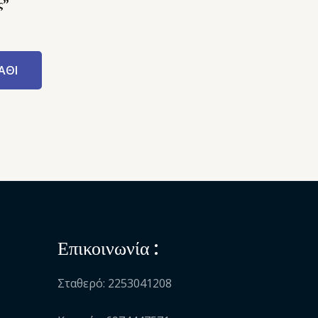
ς”
ΆΘΙ
Επικοινωνία :
Σταθερό: 2253041208