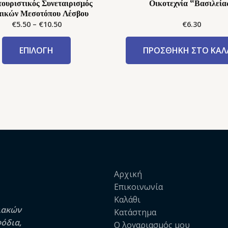
ουριστικός Συνεταιρισμός
Οικοτεχνία “Βασιλεία
αικών Μεσοτόπου Λέσβου
€
5.50
–
€
10.50
€
6.30
ΕΠΙΛΟΓΉ
ΠΡΟΣΘΉΚΗ ΣΤΟ ΚΑΛ
Αρχική
Επικοινωνία
Καλάθι
ιακών
Κατάστημα
φόδια,
Ο λογαριασμός μου