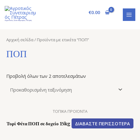
Μετάβαση
Α
4
3
3
2
9
8
1
4
8
1
9
7
2
3
5
1
5
1
1
2
2
2
2
3
2
3
7
3
5
1
6
2
7
5
2
7
4
6
1
2
2
2
1
5
4
1
4
2
7
2
7
4
1
1
2
2
1
2
3
4
3
1
2
MAI
στο
€
0.00
ν
π
π
π
π
π
π
π
π
π
4
π
π
π
π
π
3
π
π
π
π
π
π
2
π
7
π
π
π
π
2
5
5
7
π
5
1
3
π
4
π
π
3
1
9
π
π
π
π
π
π
π
π
π
7
π
0
π
π
π
π
π
π
π
MEN
περιεχόμενο
α
ρ
ρ
ρ
ρ
ρ
ρ
ρ
ρ
ρ
π
ρ
ρ
ρ
ρ
ρ
π
ρ
ρ
ρ
ρ
ρ
ρ
π
ρ
π
ρ
ρ
ρ
ρ
π
π
π
π
ρ
8
π
π
ρ
π
ρ
ρ
π
π
π
ρ
ρ
ρ
ρ
ρ
ρ
ρ
ρ
ρ
π
ρ
π
ρ
ρ
ρ
ρ
ρ
ρ
ρ
Αγροτικός Συνεταιρισμός Πέτρας
ζ
ο
ο
ο
ο
ο
ο
ο
ο
ο
ρ
ο
ο
ο
ο
ο
ρ
ο
ο
ο
ο
ο
ο
ρ
ο
ρ
ο
ο
ο
ο
ρ
ρ
ρ
ρ
ο
π
ρ
ρ
ο
ρ
ο
ο
ρ
ρ
ρ
ο
ο
ο
ο
ο
ο
ο
ο
ο
ρ
ο
ρ
ο
ο
ο
ο
ο
ο
ο
Αρχική σελίδα
/ Προϊόντα με ετικέτα “ΠΟΠ”
ή
ϊ
ϊ
ϊ
ϊ
ϊ
ϊ
ϊ
ϊ
ϊ
ο
ϊ
ϊ
ϊ
ϊ
ϊ
ο
ϊ
ϊ
ϊ
ϊ
ϊ
ϊ
ο
ϊ
ο
ϊ
ϊ
ϊ
ϊ
ο
ο
ο
ο
ϊ
ρ
ο
ο
ϊ
ο
ϊ
ϊ
ο
ο
ο
ϊ
ϊ
ϊ
ϊ
ϊ
ϊ
ϊ
ϊ
ϊ
ο
ϊ
ο
ϊ
ϊ
ϊ
ϊ
ϊ
ϊ
ϊ
τ
ό
ό
ό
ό
ό
ό
ό
ό
ό
ϊ
ό
ό
ό
ό
ό
ϊ
ό
ό
ό
ό
ό
ό
ϊ
ό
ϊ
ό
ό
ό
ό
ϊ
ϊ
ϊ
ϊ
ό
ο
ϊ
ϊ
ό
ϊ
ό
ό
ϊ
ϊ
ϊ
ό
ό
ό
ό
ό
ό
ό
ό
ό
ϊ
ό
ϊ
ό
ό
ό
ό
ό
ό
ό
ΠΟΠ
η
ν
ν
ν
ν
ν
ν
ν
ν
ν
ό
ν
ν
ν
ν
ν
ό
ν
ν
ν
ν
ν
ν
ό
ν
ό
ν
ν
ν
ν
ό
ό
ό
ό
ν
ϊ
ό
ό
ν
ό
ν
ν
ό
ό
ό
ν
ν
ν
ν
ν
ν
ν
ν
ν
ό
ν
ό
ν
ν
ν
ν
ν
ν
ν
σ
τ
τ
τ
τ
τ
τ
τ
τ
ν
τ
τ
τ
τ
τ
ν
τ
τ
τ
τ
ν
τ
ν
τ
τ
τ
τ
ν
ν
ν
ν
τ
ό
ν
ν
τ
ν
τ
τ
ν
ν
ν
τ
τ
τ
τ
τ
τ
τ
ν
τ
ν
τ
τ
τ
τ
τ
Προβολή όλων των 2 αποτελεσμάτων
η
α
α
α
α
α
α
α
α
τ
α
α
α
α
α
τ
α
α
α
α
τ
α
τ
α
α
α
α
τ
τ
τ
τ
α
ν
τ
τ
α
τ
α
α
τ
τ
τ
α
α
α
α
α
α
α
τ
α
τ
α
α
α
α
α
α
α
α
α
α
α
α
α
τ
α
α
α
α
α
α
α
α
α
ΤΟΠΙΚΑ ΠΡΟΪΟΝΤΑ
ΔΙΑΒΆΣΤΕ ΠΕΡΙΣΣΌΤΕΡΑ
Τυρί Φέτα ΠΟΠ σε δοχείο 15kg