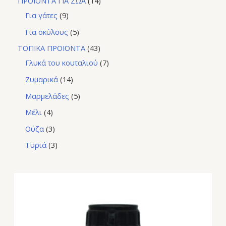
ΠΡΟΪΟΝΤΑ ΓΙΑ ΖΩΑ
14
Για γάτες
9
Για σκύλους
5
ΤΟΠΙΚΑ ΠΡΟΪΟΝΤΑ
43
Γλυκά του κουταλιού
7
Ζυμαρικά
14
Μαρμελάδες
5
Μέλι
4
Ούζα
3
Τυριά
3