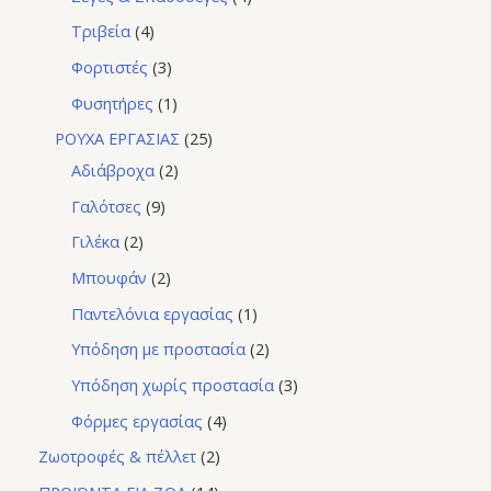
Τριβεία
4
Φορτιστές
3
Φυσητήρες
1
ΡΟΥΧΑ ΕΡΓΑΣΙΑΣ
25
Αδιάβροχα
2
Γαλότσες
9
Γιλέκα
2
Μπουφάν
2
Παντελόνια εργασίας
1
Υπόδηση με προστασία
2
Υπόδηση χωρίς προστασία
3
Φόρμες εργασίας
4
Ζωοτροφές & πέλλετ
2