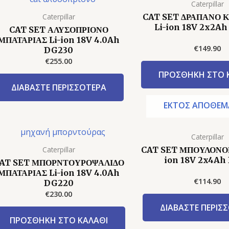
Caterpillar
CAT SET ΔΡΑΠΑΝΟ 
Caterpillar
Li-ion 18V 2x2Ah
CAT SET ΑΛΥΣΟΠΡΙΟΝΟ
ΜΠΑΤΑΡΙΑΣ Li-ion 18V 4.0Ah
€
149.90
DG230
€
255.00
ΠΡΟΣΘΉΚΗ ΣΤΟ 
ΔΙΑΒΆΣΤΕ ΠΕΡΙΣΣΌΤΕΡΑ
ΕΚΤΌΣ ΑΠΟΘΈ
Caterpillar
CAT SET ΜΠΟΥΛΟΝΟΚ
Caterpillar
ion 18V 2x4Ah
AT SET ΜΠΟΡΝΤΟΥΡΟΨΑΛΙΔΟ
ΜΠΑΤΑΡΙΑΣ Li-ion 18V 4.0Ah
€
114.90
DG220
€
230.00
ΔΙΑΒΆΣΤΕ ΠΕΡΙΣ
ΠΡΟΣΘΉΚΗ ΣΤΟ ΚΑΛΆΘΙ