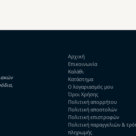
Αρχική
Επικοινωνία
Καλάθι
ιακών
Κατάστημα
φόδια,
Ο λογαριασμός μου
Όροι Χρήσης
Πολιτική απορρήτου
Πολιτική αποστολών
Πολιτική επιστροφών
Πολιτική παραγγελιών & τρό
πληρωμής