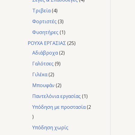
Τριβεία
4
Φορτιστές
3
Φυσητήρες
1
ΡΟΥΧΑ ΕΡΓΑΣΙΑΣ
25
Αδιάβροχα
2
Γαλότσες
9
Γιλέκα
2
Μπουφάν
2
Παντελόνια εργασίας
1
Υπόδηση με προστασία
2
Υπόδηση χωρίς