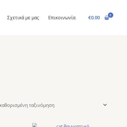
€
0.00
Σχετικά με μας
Επικοινωνία