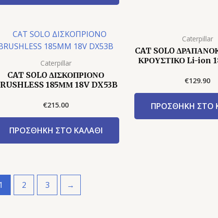
Caterpillar
CAT SOLO ΔΡΑΠΑΝΟ
ΚΡΟΥΣΤΙΚΟ Li-ion 
Caterpillar
CAT SOLO ΔΙΣΚΟΠΡΙΟΝΟ
€
129.90
RUSHLESS 185ΜΜ 18V DX53B
€
215.00
ΠΡΟΣΘΉΚΗ ΣΤΟ 
ΠΡΟΣΘΉΚΗ ΣΤΟ ΚΑΛΆΘΙ
1
2
3
→