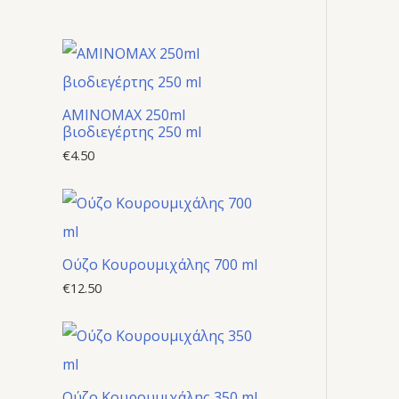
AMINOMAX 250ml
βιοδιεγέρτης 250 ml
€
4.50
Ούζο Κουρουμιχάλης 700 ml
€
12.50
Ούζο Κουρουμιχάλης 350 ml