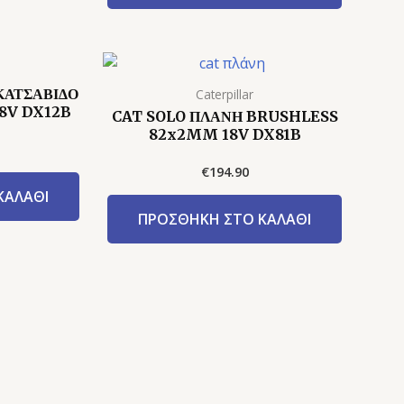
ΚΑΤΣΑΒΙΔΟ
Caterpillar
18V DX12B
CAT SOLO ΠΛΑΝΗ BRUSHLESS
82x2MM 18V DX81B
€
194.90
ΚΑΛΆΘΙ
ΠΡΟΣΘΉΚΗ ΣΤΟ ΚΑΛΆΘΙ