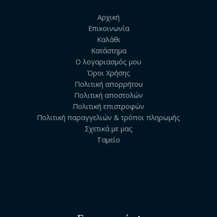
Αρχική
Επικοινωνία
Καλάθι
Κατάστημα
Ο λογαριασμός μου
Όροι Χρήσης
Πολιτική απορρήτου
Πολιτική αποστολών
Πολιτική επιστροφών
Πολιτική παραγγελιών & τρόποι πληρωμής
Σχετικά με μας
Ταμείο