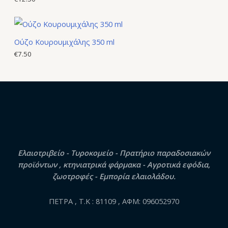
Ούζο Κουρουμιχάλης 350 ml
€
7.50
Ελαιοτριβείο - Τυροκομείο - Πρατήριο παραδοσιακών
προϊόντων , κτηνιατρικά φάρμακα - Αγροτικά εφόδια,
ζωοτροφές - Εμπορία ελαιολάδου.
ΠΕΤΡΑ , Τ.Κ : 81109 , ΑΦΜ: 096052970