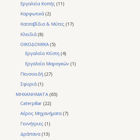
Εργαλεία Κοπής
11
Καρφωτικά
2
Κατσαβίδια & Μύτες
17
Κλειδιά
8
ΟΙΚΟΔΟΜΙΚΑ
5
Εργαλεία Κτίστη
4
Εργαλεία Μαραγκών
1
Πενσοειδή
27
Σφυριά
1
ΜΗΧΑΝΗΜΑΤΑ
65
Caterpillar
22
Αέρος Μηχανήματα
7
Γεννήτριες
1
Δράπανα
13