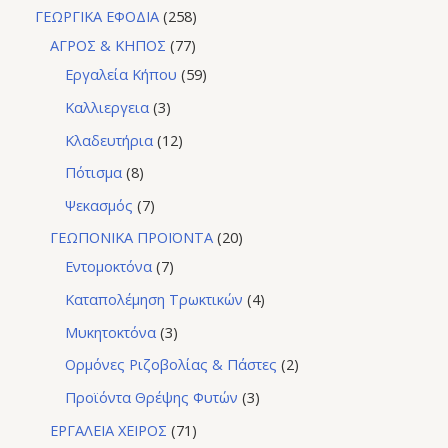
ΓΕΩΡΓΙΚΑ ΕΦΟΔΙΑ
258
ΑΓΡΟΣ & ΚΗΠΟΣ
77
Εργαλεία Κήπου
59
Καλλιεργεια
3
Κλαδευτήρια
12
Πότισμα
8
Ψεκασμός
7
ΓΕΩΠΟΝΙΚΑ ΠΡΟΪΟΝΤΑ
20
Εντομοκτόνα
7
Καταπολέμηση Τρωκτικών
4
Μυκητοκτόνα
3
Ορμόνες Ριζοβολίας & Πάστες
2
Προϊόντα Θρέψης Φυτών
3
ΕΡΓΑΛΕΙΑ ΧΕΙΡΟΣ
71