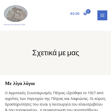
Μετάβαση
MAI
στο
MEN
€
0.00
περιεχόμενο
Αγροτικός Συνεταιρισμός Πέτρας
Σχετικά με μας
Με λίγα λόγια
Ο Αγροτικός Συνεταιρισμός Πέτρας ιδρύθηκε το 1927 από
αγρότες των περιοχών της Πέτρας και Λαφιώνας. Οι κύριες
δραστηριότητες του είναι η λειτουργία του ελαιοτριβείου
& του τυροκομείου , η συγκεντρωση του αιγοπρόβειου